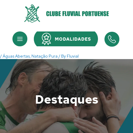
Skip
to
content
Menu
Menu
/
Águas Abertas
,
Natação Pura
/ By
Fluvial
Destaques