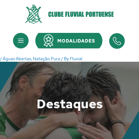
Skip
to
content
Menu
Menu
/
Águas Abertas
,
Natação Pura
/ By
Fluvial
Destaques