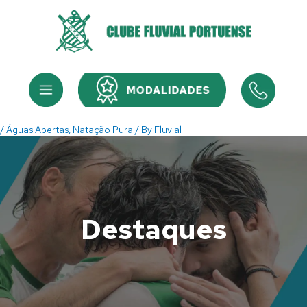
Skip
to
content
Menu
Menu
/
Águas Abertas
,
Natação Pura
/ By
Fluvial
Destaques