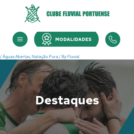
Skip
to
content
Menu
Menu
/
Águas Abertas
,
Natação Pura
/ By
Fluvial
Destaques