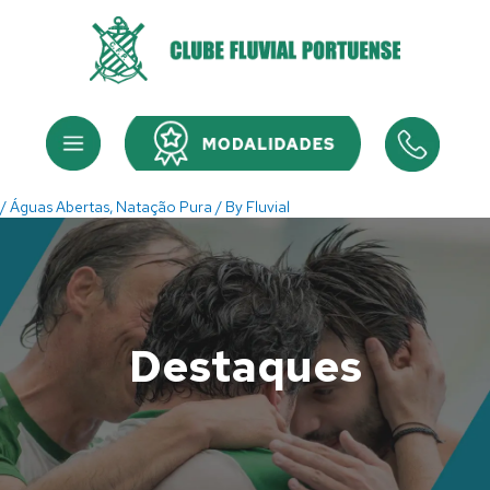
Skip
to
content
Menu
Menu
/
Águas Abertas
,
Natação Pura
/ By
Fluvial
Destaques