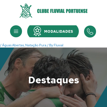
Skip
to
content
Menu
Menu
/
Águas Abertas
,
Natação Pura
/ By
Fluvial
Destaques