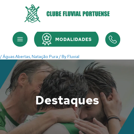
Skip
to
content
Menu
Menu
/
Águas Abertas
,
Natação Pura
/ By
Fluvial
Destaques