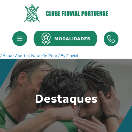
Skip
to
content
Menu
Menu
/
Águas Abertas
,
Natação Pura
/ By
Fluvial
Destaques