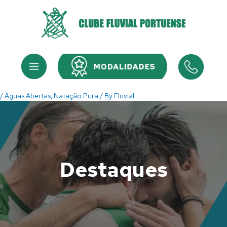
Skip
to
content
Menu
Menu
/
Águas Abertas
,
Natação Pura
/ By
Fluvial
Destaques