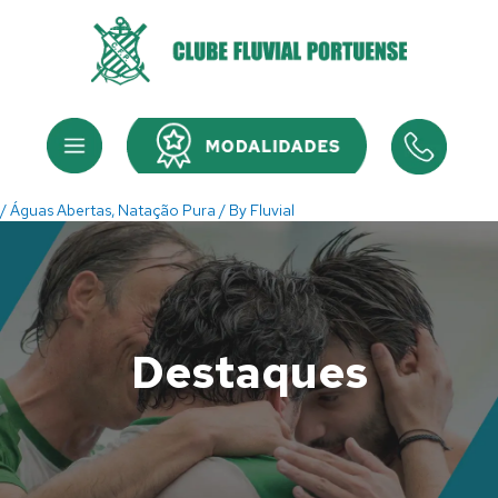
Skip
to
content
Menu
Menu
/
Águas Abertas
,
Natação Pura
/ By
Fluvial
Destaques