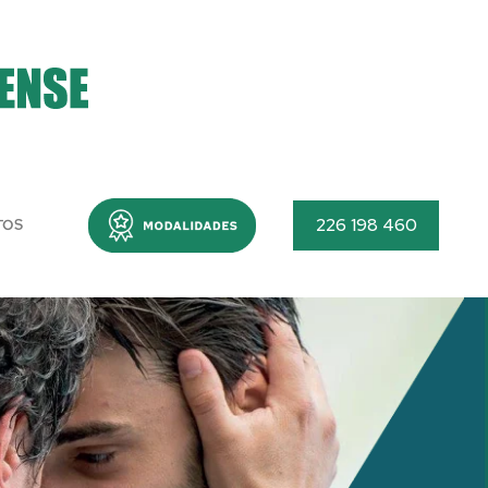
Menu
226 198 460
TOS